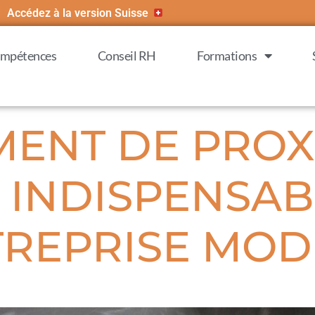
Accédez à la version Suisse
compétences
Conseil RH
Formations
NT DE PROXI
 INDISPENSAB
TREPRISE MO