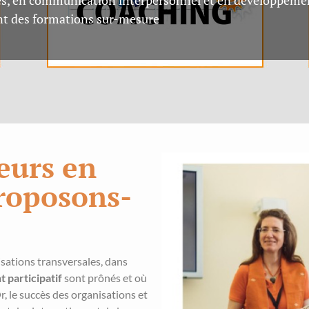
nt des formations sur-mesure
eurs en
proposons-
isations transversales, dans
t participatif
sont prônés et où
, le succès des organisations et